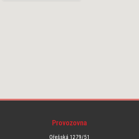
Provozovna
Ořešská 1279/51